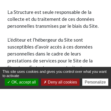
La Structure est seule responsable de la
collecte et du traitement de ces données
personnelles transmises par le biais du Site.
L’éditeur et l’hébergeur du Site sont
susceptibles d’avoir accès à ces données
personnelles dans le cadre de leurs
prestations de services pour le Site de la
Structure. En tant que sous-traitants pour
This site uses cookies and gives you control over what you want
l’hébergement de ces données personnelles
to activate
stockées pour le compte de la Structure, ils
OK, accept all
Deny all cookies
Personalize
s’engagent à respecter les règles en vigueur
en matière de protection et de
confidentialité des données personnelles.