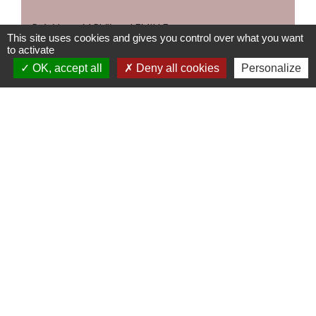
Président : M Philippe LEMILLE
This site uses cookies and gives you control over what you want
CONTACTER L'ASSOCIATION
to activate
OK, accept all
Deny all cookies
Personalize
Association “Les Amis du Patrimoine »
Président : M. François MINNE
0771686002
Liste de pièces jointes
CR du 6 ,09,2025 _ adresse
file_download
postale.pdf (PDF - 164.92 kB)