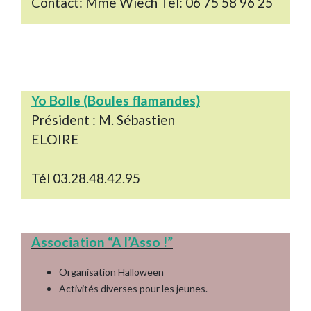
Contact: Mme Wiech Tel: 06 75 58 96 25
Yo Bolle (Boules flamandes)
Président : M. Sébastien
ELOIRE
Tél 03.28.48.42.95
Association “A l’Asso !”
Organisation Halloween
Activités diverses pour les jeunes.