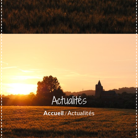
Actualités
Accueil
Actualités
/