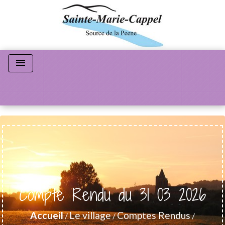
menu
Compte Rendu du 31 03 2026
Accueil
Le village
Comptes Rendus
/
/
/