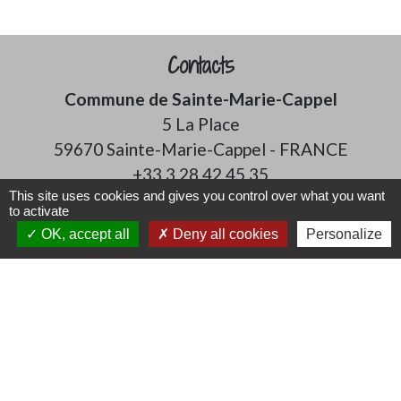
Contacts
Commune de Sainte-Marie-Cappel
5 La Place
59670 Sainte-Marie-Cappel - FRANCE
+33 3 28 42 45 35
This site uses cookies and gives you control over what you want
Contact par formulaire
to activate
OK, accept all
Deny all cookies
Personalize
Mentions légales
-
Politique de confidentialité
-
Accessibilité
-
Plan du site
-
Gestion des cookies