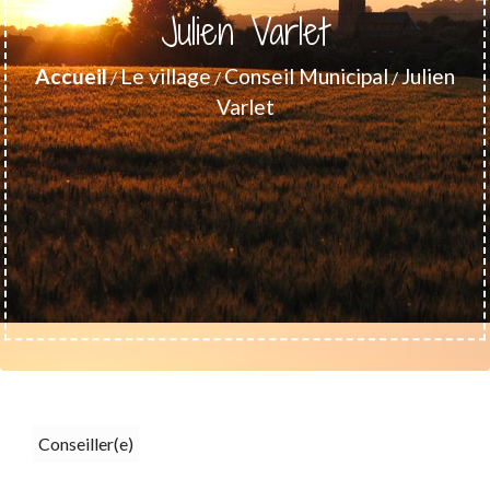
Julien Varlet
Accueil
Le village
Conseil Municipal
Julien
/
/
/
Varlet
Conseiller(e)